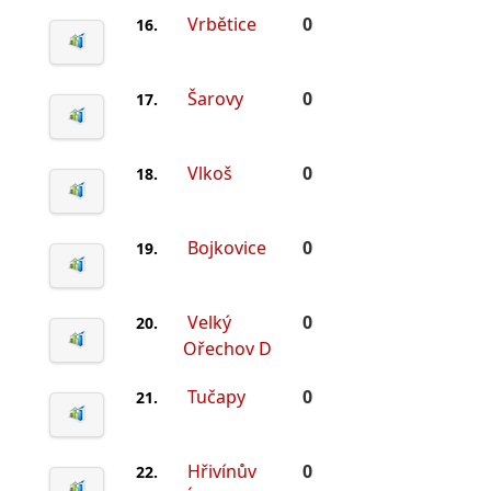
Vrbětice
0
16.
Šarovy
0
17.
Vlkoš
0
18.
Bojkovice
0
19.
Velký
0
20.
Ořechov D
Tučapy
0
21.
Hřivínův
0
22.