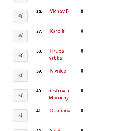
Vlčnov B
0
36.
Karolín
0
37.
Hrubá
0
38.
Vrbka
Nivnice
0
39.
Ostrov u
0
40.
Macochy
Dubňany
0
41.
Salaš
0
42.