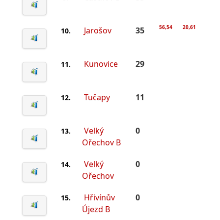
56,54
20,61
Jarošov
35
10.
Kunovice
29
11.
Tučapy
11
12.
Velký
0
13.
Ořechov B
Velký
0
14.
Ořechov
Hřivínův
0
15.
Újezd B