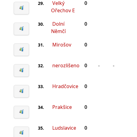
Velký
0
29.
Ořechov E
Dolní
0
30.
Němčí
Mirošov
0
31.
nerozlišeno
0
-
-
32.
Hradčovice
0
33.
Prakšice
0
34.
Ludslavice
0
35.