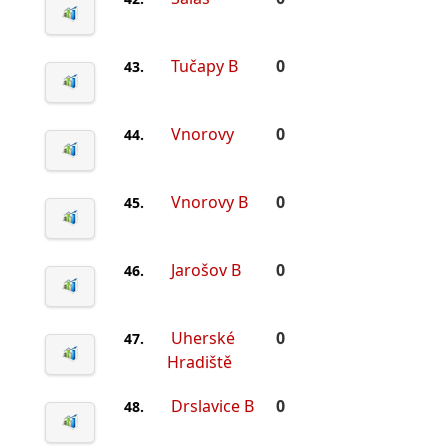
Tučapy B
0
43.
Vnorovy
0
44.
Vnorovy B
0
45.
Jarošov B
0
46.
Uherské
0
47.
Hradiště
Drslavice B
0
48.