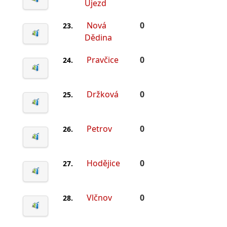
Újezd
Nová
0
23.
Dědina
Pravčice
0
24.
Držková
0
25.
Petrov
0
26.
Hodějice
0
27.
Vlčnov
0
28.