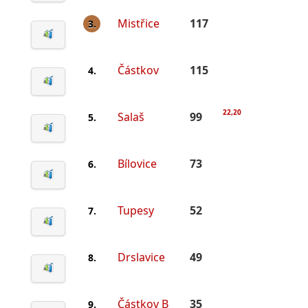
Mistřice
117
3.
Částkov
115
4.
22,20
Salaš
99
5.
Bílovice
73
6.
Tupesy
52
7.
Drslavice
49
8.
Částkov B
35
9.