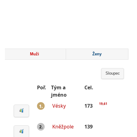
Muži
Ženy
Sloupec
Poř.
Tým a
Cel.
jméno
19,61
Vésky
173
1.
Kněžpole
139
2.