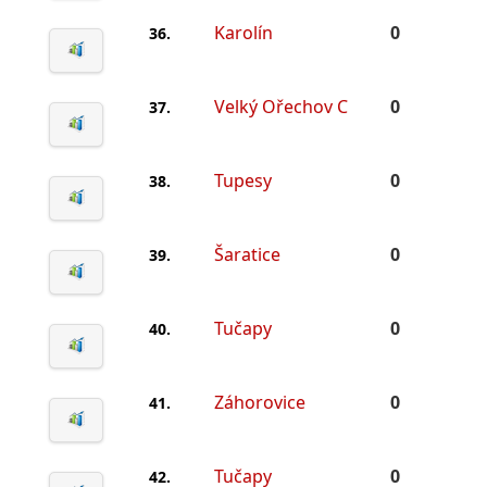
Karolín
0
36.
Velký Ořechov C
0
37.
Tupesy
0
38.
Šaratice
0
39.
Tučapy
0
40.
Záhorovice
0
41.
Tučapy
0
42.