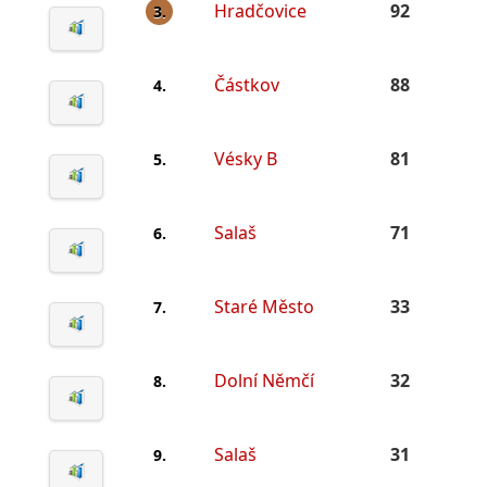
Hradčovice
92
3.
Částkov
88
4.
Vésky B
81
5.
Salaš
71
6.
Staré Město
33
7.
Dolní Němčí
32
8.
Salaš
31
9.