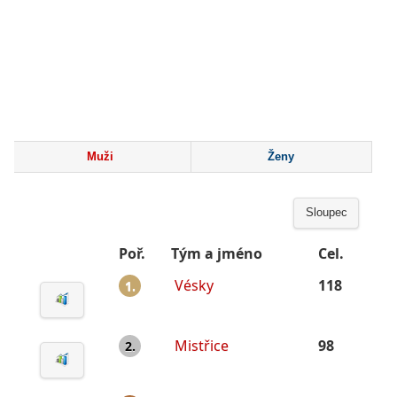
Muži
Ženy
Sloupec
Poř.
Tým a jméno
Cel.
Vésky
118
1.
Mistřice
98
2.