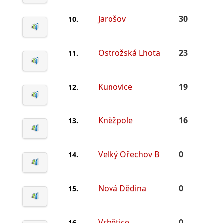
Jarošov
30
10.
Ostrožská Lhota
23
11.
Kunovice
19
12.
Kněžpole
16
13.
Velký Ořechov B
0
14.
Nová Dědina
0
15.
Vrbětice
0
16.