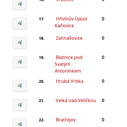
Hřivínův Újezd
0
17.
Kaňovice
Zahnašovice
0
18.
Blatnice pod
0
19.
Svatým
Antonínkem
Hrubá Vrbka
0
20.
Velká nad Veličkou
0
21.
Bratřejov
0
22.