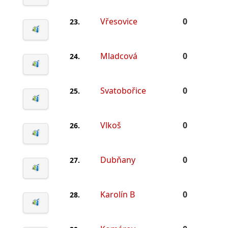
Vřesovice
0
23.
Mladcová
0
24.
Svatobořice
0
25.
Vlkoš
0
26.
Dubňany
0
27.
Karolín B
0
28.