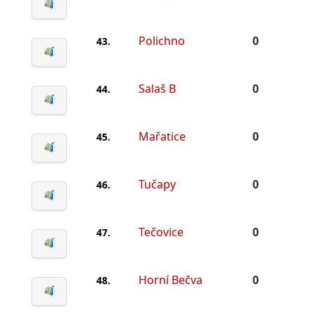
Polichno
0
43.
Salaš B
0
44.
Mařatice
0
45.
Tučapy
0
46.
Tečovice
0
47.
Horní Bečva
0
48.