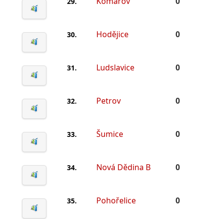
Komárov
0
29.
Hodějice
0
30.
Ludslavice
0
31.
Petrov
0
32.
Šumice
0
33.
Nová Dědina B
0
34.
Pohořelice
0
35.