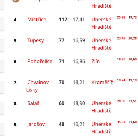
Hradiště
25,98
19,72
Mistřice
112
17,41
Uherské
4.
Hradiště
23,48
20,28
Tupesy
77
16,59
Uherské
5.
Hradiště
18,70
20,69
Pohořelice
71
16,86
Zlín
6.
19,74
19,19
Chvalnov
70
18,21
Kroměříž
7.
Lísky
20,60
21,51
Salaš
60
18,90
Uherské
8.
Hradiště
35,97
21,60
Jarošov
48
19,21
Uherské
9.
Hradiště