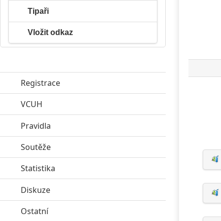
Tipaři
Vložit odkaz
Registrace
VCUH
click to expand contents
Pravidla
click to expand contents
Soutěže
click to expand contents
Statistika
click to expand contents
Diskuze
click to expand contents
Ostatní
click to expand contents