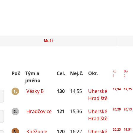
Muži
Ku
Bo
Poř.
Tým a
Cel.
Nej.č.
Okr.
1
2
jméno
17,94
17,75
Vésky B
130
14,55
Uherské
1.
Hradiště
20,29
20,13
Hradčovice
121
15,36
Uherské
2.
Hradiště
20,23
19,51
Kněžpole
120
16,22
Uherské
3.