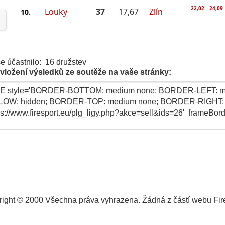
22,02
24,09
Louky
37
17,67
Zlín
10.
e účastnilo: 16 družstev
vložení výsledků ze soutěže na vaše stránky:
ight © 2000 Všechna práva vyhrazena. Žádná z částí webu Fire