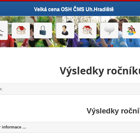
Velká cena OSH ČMS Uh.Hradiště
Výsledky ročník
k:
click to expand contents
Výsledky ročn
 informace ...
click to expand contents