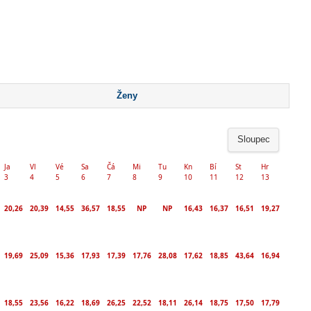
Ženy
Sloupec
Ja
Vl
Vé
Sa
Čá
Mi
Tu
Kn
Bí
St
Hr
3
4
5
6
7
8
9
10
11
12
13
20,26
20,39
14,55
36,57
18,55
NP
NP
16,43
16,37
16,51
19,27
19,69
25,09
15,36
17,93
17,39
17,76
28,08
17,62
18,85
43,64
16,94
18,55
23,56
16,22
18,69
26,25
22,52
18,11
26,14
18,75
17,50
17,79