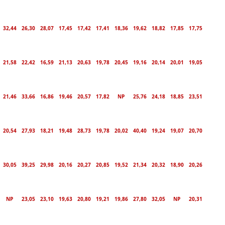
32,44
26,30
28,07
17,45
17,42
17,41
18,36
19,62
18,82
17,85
17,75
21,58
22,42
16,59
21,13
20,63
19,78
20,45
19,16
20,14
20,01
19,05
21,46
33,66
16,86
19,46
20,57
17,82
NP
25,76
24,18
18,85
23,51
20,54
27,93
18,21
19,48
28,73
19,78
20,02
40,40
19,24
19,07
20,70
30,05
39,25
29,98
20,16
20,27
20,85
19,52
21,34
20,32
18,90
20,26
NP
23,05
23,10
19,63
20,80
19,21
19,86
27,80
32,05
NP
20,31